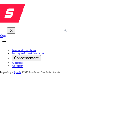
en
Termes et conditions
Politique de confidentialité
Consentement
À propos
Solutions
Propulsée par
Spordle
©2026 Spordle Inc. Tous droits réservés.